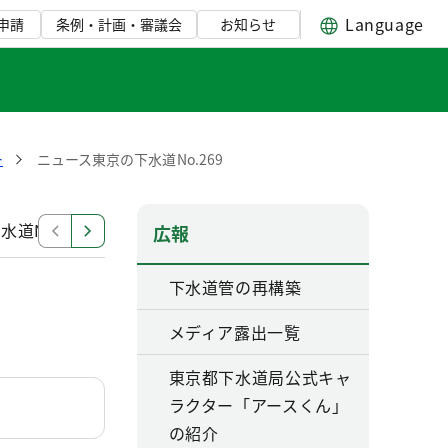
Language
申請
条例・計画・審議会
お知らせ
ー
ニュース東京の下水道No.269
道No.267
ニュース東京の下水道No.270
ニュース東
広報
下水道管の再構築
メディア露出一覧
東京都下水道局公式キャ
ラクター「アースくん」
の紹介