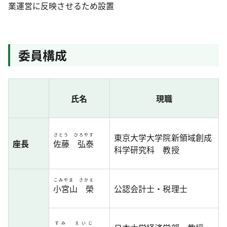
業運営に反映させるため設置
委員構成
氏名
現職
東京大学大学院新領域創成
さとう ひろやす
座長
佐藤 弘泰
科学研究科 教授
こみやま さかえ
小宮山 榮
公認会計士・税理士
すみ えいじ