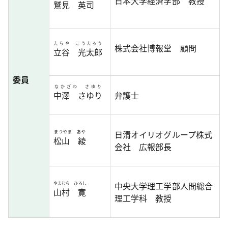
日本大学経済学部 教授
鷲見 英司
たちや こうたろう
株式会社博報堂 顧問
立谷 光太郎
委員
なかざわ さゆり
中澤 さゆり
弁護士
日清オイリオグループ株式
まつやま あや
松山 綾
会社 広報部長
中央大学理工学部人間総合
やまむら ひろし
山村 寛
理工学科 教授