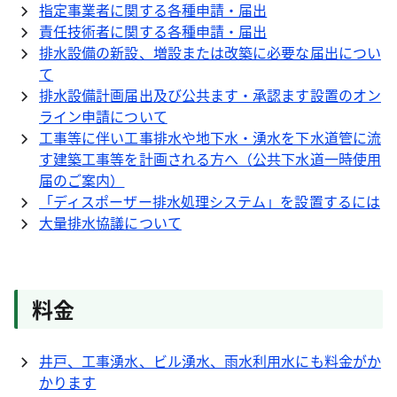
指定事業者に関する各種申請・届出
責任技術者に関する各種申請・届出
排水設備の新設、増設または改築に必要な届出につい
て
排水設備計画届出及び公共ます・承認ます設置のオン
ライン申請について
工事等に伴い工事排水や地下水・湧水を下水道管に流
す建築工事等を計画される方へ（公共下水道一時使用
届のご案内）
「ディスポーザー排水処理システム」を設置するには
大量排水協議について
料金
井戸、工事湧水、ビル湧水、雨水利用水にも料金がか
かります