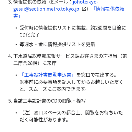
情報提供の依頼（Eメール：
johoteikyo-
gesui@section.metro.tokyo.jp
）
「情報提供依頼
書」
受付時に情報提供リストに掲載、約2週間を目途に
CD化完了
毎週水・金に情報提供リストを更新
下水道局総務部広報サービス課お客さまの声担当（第
二庁舎28階）に来庁
「工事設計書閲覧申込書」
を窓口で提出する。
※事前に必要事項を記入してからお越しいただく
と、スムーズにご案内できます。
当該工事設計書のCDの閲覧・複写
（注）窓口スペースの都合上、閲覧をお待ちいた
だく可能性があります。