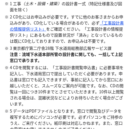
1 工事
（土木・設備・建築）
の設計書一式（特記仕様書及び図
面を除く）
2 CD化にはお申込みが必要です。すでに他のお客さまからお申
込みがあり、CD化している場合があるので、必ず
「工事設計書
の情報提供リスト」
をご確認ください。
「工事設計書の情報提
供リスト」にあるもので設置状況が「済み」となっているもの
は既にCD化しておりますので、お申込みは不要です。
3 東京都庁第二庁舎28階 下水道局総務部広報サービス課
注意：流域下水道本部所管の設計書に関しても、一括して上記
窓口で承ります。
4 CDを閲覧するには、「工事設計書閲覧申込書」に必要事項を
記入し、下水道局窓口で提出していただく必要があります。申
込書は窓口でも記入できますが、事前に記入してから窓口にお
越しいただくと、スムーズなご案内が可能です。なお、CDの閲
覧は一回につき10件までとさせていただきます。10件以上閲覧
される場合は、混雑状況などによりお待ちいただく場合がござ
います。
5 データはPDFファイルとなります。窓口で閲覧及びデータを
複写するためにパソコンが必要です。必ずパソコンをご持参の
うえ、ご来庁ください。紙印刷は対応しかねます。また、窓口