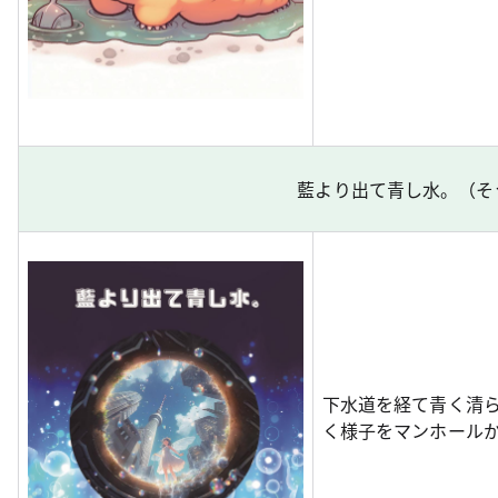
藍より出て青し水。（そ
下水道を経て青く清
く様子をマンホール