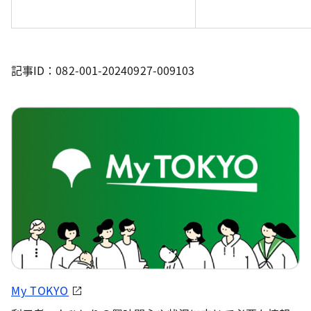
記事ID：082-001-20240927-009103
My TOKYO