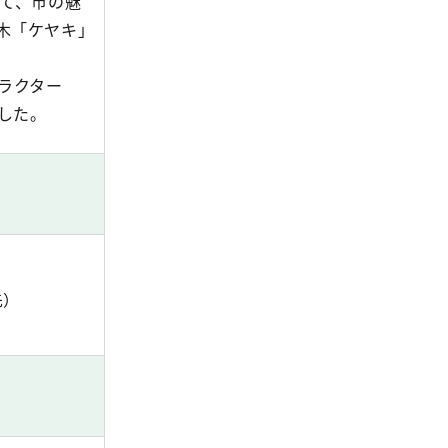
して、市の魅
木「ケヤキ」
ラクター
した。
先）