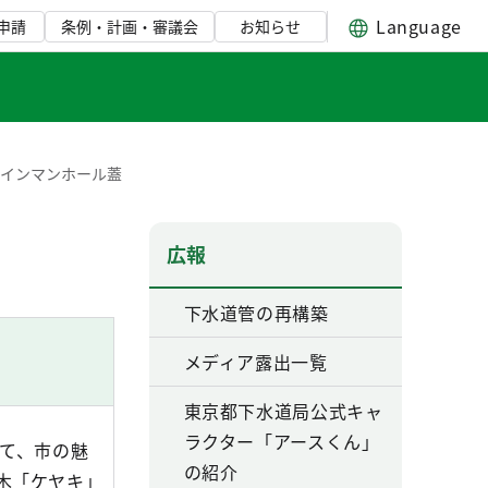
Language
申請
条例・計画・審議会
お知らせ
ザインマンホール蓋
広報
下水道管の再構築
メディア露出一覧
東京都下水道局公式キャ
ラクター「アースくん」
して、市の魅
の紹介
木「ケヤキ」