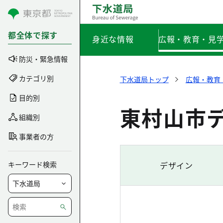
コンテンツにスキップ
都全体で探す
身近な情報
広報・教育・見
防災・緊急情報
カテゴリ別
下水道局トップ
広報・教育
目的別
東村山市
組織別
事業者の方
キーワード検索
デザイン