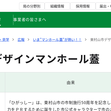
局の分野別
組織情報
採用情報
届出・
学
事業者の皆さまへ
・見学
広報
いま"マンホール蓋"が熱い！！
東村山市デ
デザインマンホール蓋
由来
「ひがっしー」は、東村山市の市制施行50周年を記念
力をＰＲするために誕生した市公式キャラクターで市の