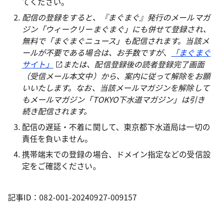
てください。
配信の登録をすると、『まぐまぐ』発行のメールマガ
ジン「ウィークリーまぐまぐ」にも併せて登録され、
無料で「まぐまぐニュース」も配信されます。当該メ
ールが不要である場合は、お手数ですが、
「まぐまぐ
サイト」
または、配信登録後の読者登録完了画面
（受信メール本文中）から、案内に従って解除をお願
いいたします。なお、当該メールマガジンを解除して
もメールマガジン「TOKYO下水道マガジン」は引き
続き配信されます。
配信の遅延・不着に関して、東京都下水道局は一切の
責任を負いません。
携帯端末での登録の場合、ドメイン指定などの受信設
定をご確認ください。
記事ID：082-001-20240927-009157