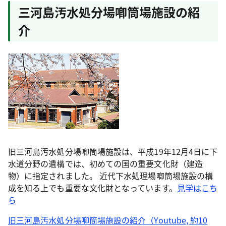
三河島汚水処分場喞筒場施設の紹
介
旧三河島汚水処分場喞筒場施設は、平成19年12月4日に下
水道分野の遺構では、初めての国の重要文化財（建造
物）に指定されました。 近代下水処理場喞筒場施設の構
成を知る上でも重要な文化財となっています。
見学はこち
ら
旧三河島汚水処分場喞筒場施設の紹介（Youtube, 約10