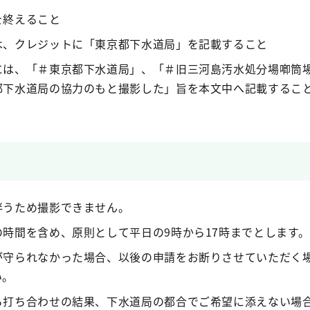
を終えること
には、クレジットに「東京都下水道局」を記載するこ
には、「＃東京都下水道局」、「＃旧三河島汚水処分場喞筒
京都下水道局の協力のもと撮影した」旨を本文中へ記
伴うため撮影できません。
時間を含め、原則として平日の9時から17時までとします。
が守られなかった場合、以後の申請をお断りさせていただく
い。
ら打ち合わせの結果、下水道局の都合でご希望に添えない場