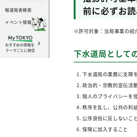
前に必ずお読
報道発表検索
イベント情報
※許可対象：当局事業の紹
おすすめの情報を
テーマごとに発信
下水道局として
下水道局の業務に支障
政治的・宗教的宣伝活
個人のプライバシーを
秩序を乱し、公共の利
公序良俗に反しないこ
保険に加入すること