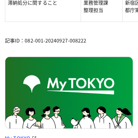
滞納処分に関すること
業務管理課
新宿区
整理担当
都庁
記事ID：082-001-20240927-008222
My TOKYO