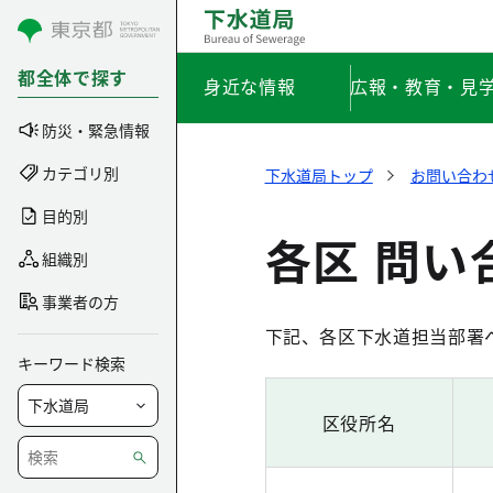
コンテンツにスキップ
都全体で探す
身近な情報
広報・教育・見
防災・緊急情報
カテゴリ別
下水道局トップ
お問い合わ
目的別
各区 問い
組織別
事業者の方
下記、各区下水道担当部署
キーワード検索
区役所名