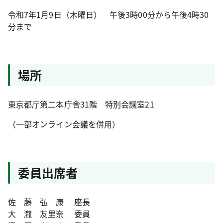
令和7年1月9日（木曜日） 午後3時00分から午後4時30
分まで
場所
東京都庁第二本庁舎31階 特別会議室21
（一部オンライン会議を併用）
委員出席者
佐 藤 弘 康 座長
大 瀧 友里奈 委員