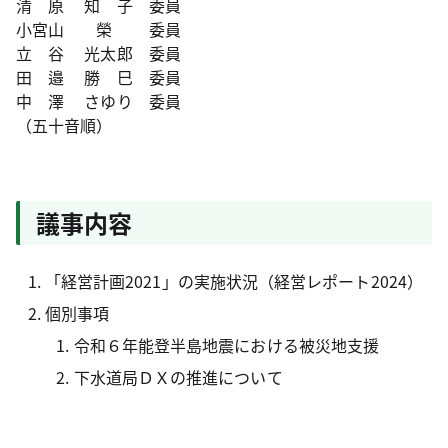
清 原 知 子 委員
小宮山 榮 委員
立 谷 光太郎 委員
田 邉 勝 巳 委員
中 澤 さゆり 委員
（五十音順）
議事内容
「経営計画2021」の実施状況（経営レポート2024）
個別事項
令和６年能登半島地震における被災地支援
下水道局ＤＸの推進について