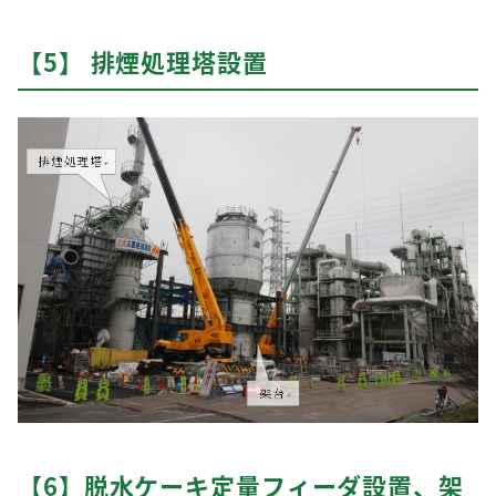
【5】 排煙処理塔設置
【6】脱水ケーキ定量フィーダ設置、架