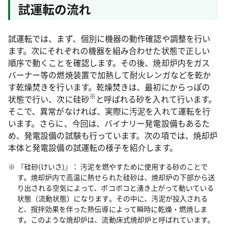
試運転の流れ
試運転では、まず、個別に機器の動作確認や調整を行い
ます。次にそれぞれの機器を組み合わせた状態で正しい
順序で動くことを確認します。その後、焼却炉内をガス
バーナー等の燃焼装置で加熱して耐火レンガなどを乾か
す乾燥焚きを行います。乾燥焚きは、最初にからっぽの
※
状態で行い、次に硅砂
と呼ばれる砂を入れて行います。
そこで、異常がなければ、実際に汚泥を入れて運転を行
います。さらに、今回は、バイナリー発電設備もあるた
め、発電設備の試験も行っています。次の項では、焼却炉
本体と発電設備の試運転の様子を紹介します。
『硅砂(けいさ)』： 汚泥を燃やすために使用する砂のことで
す。焼却炉内で高温に熱せられた硅砂は、焼却炉の下部から送
り出される空気によって、ボコボコと湧き上がって動いている
状態（流動状態）になります。その中に、汚泥が投入される
と、撹拌効果を伴った熱伝導によって瞬時に乾燥・燃焼しま
す。このような焼却炉は、流動床式焼却炉と呼ばれています。