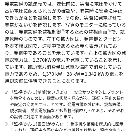
発電設備の試運転では、運転前に、実際に電圧をかけて
高い電圧に耐えられるかの確認や、異常時に安全に停止
できるかなどを試験します。その後、実際に発電させて
異常がないかを確認します。写真のモニターに映っている
※
※
のは、発電設備を監視制御
するための監視画面
で、試
運転時のものです。左下の拡大図は、発電機とタービン
を表す模式図で、運転中であるため赤く表示されてお
り、発電中であることを示しています。右上の拡大図の発
電総電力は、1,370kWの電力を発電していることを示し
ています。補助電力消費量は発電設備内で消費している
電力であるため、1,370 kW－28 kW＝1,342 kWの電力を
焼却設備に供給できることになります。
『監視(かんし)制御(せいぎょ)』： 安全かつ効率的にプラント
を稼働するために、機器の状態を見ながら、運転・停止の操作
や設定の変更をすることです。発電設備以外にも、焼却設備、
脱水設備、受変電設備なども監視制御を行っており、それぞれ
の設備に対応する画面があります。
『監視(かんし)画面(がめん)』： 発電機や補機を模式的に図示
しており、運転中や停止中などの機器の状態や、温度や電力な