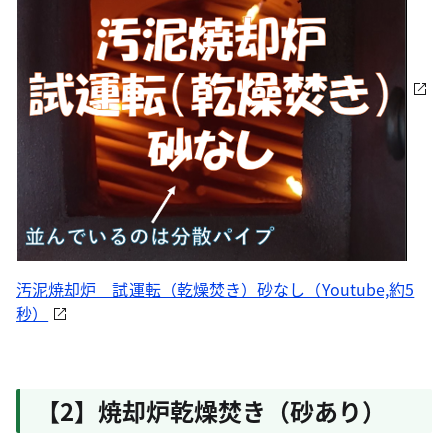
汚泥焼却炉 試運転（乾燥焚き）砂なし（Youtube,約5
秒）
【2】焼却炉乾燥焚き（砂あり）