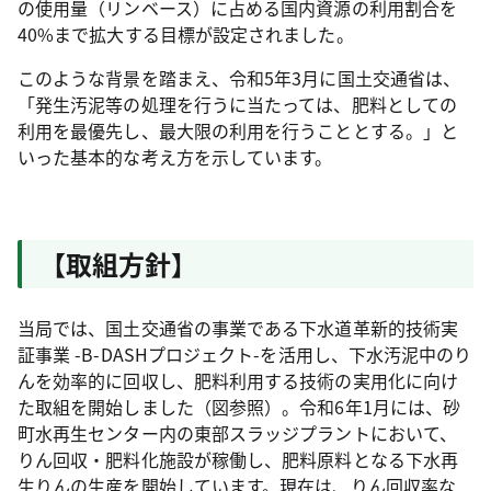
の使用量（リンベース）に占める国内資源の利用割合を
40%まで拡大する目標が設定されました。
このような背景を踏まえ、令和5年3月に国土交通省は、
「発生汚泥等の処理を行うに当たっては、肥料としての
利用を最優先し、最大限の利用を行うこととする。」と
いった基本的な考え方を示しています。
【取組方針】
当局では、国土交通省の事業である下水道革新的技術実
証事業 -B-DASHプロジェクト-を活用し、下水汚泥中のり
んを効率的に回収し、肥料利用する技術の実用化に向け
た取組を開始しました（図参照）。令和6年1月には、砂
町水再生センター内の東部スラッジプラントにおいて、
りん回収・肥料化施設が稼働し、肥料原料となる下水再
生りんの生産を開始しています。現在は、りん回収率な