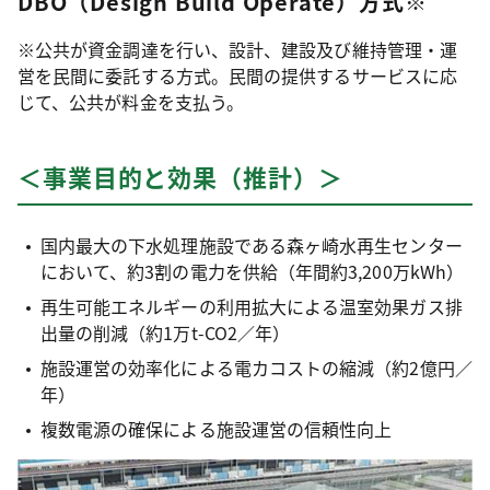
DBO（Design Build Operate）方式※
※公共が資金調達を行い、設計、建設及び維持管理・運
営を民間に委託する方式。民間の提供するサービスに応
じて、公共が料金を支払う。
＜事業目的と効果（推計）＞
国内最大の下水処理施設である森ヶ崎水再生センター
において、約3割の電力を供給（年間約3,200万kWh）
再生可能エネルギーの利用拡大による温室効果ガス排
出量の削減（約1万t-CO2／年）
施設運営の効率化による電カコストの縮減（約2億円／
年）
複数電源の確保による施設運営の信頼性向上