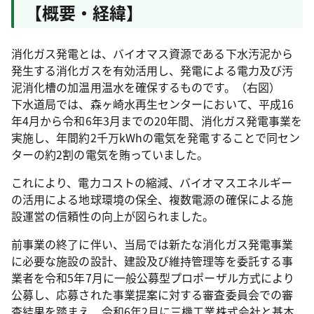
【概要・経緯】
消化ガス発電とは、バイオマス資源である下水汚泥から
発生する消化ガスを有効活用し、発電による電力及び汚
泥消化槽の加温用温水を確保するものです。（右図）
下水道局では、森ヶ崎水再生センターにおいて、平成16
年4月から令和6年3月までの20年間、消化ガス発電事業を
実施し、年間約2千万kWhの電気を発電することで同セン
ターの約2割の電気を賄っていました。
これにより、電力コストの縮減、バイオマスエネルギー
の活用による地球環境の保全、複数電源の確保による施
設運営の信頼性の向上が図られました。
前事業の終了に伴い、当局では新たな消化ガス発電事業
に必要な施設の設計、建設及び維持管理等を委託する事
業者を令和5年7月に一般公募型プロポーザル方式により
公募し、応募された事業提案に対する審査委員会での審
査結果を踏まえ、令和6年2月に三機工業株式会社と基本