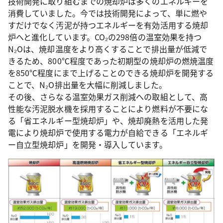
技術開発に取り組むまでの焼却炉は多くのエネルギーを
消費していました。今では技術開発によって、単に燃や
すだけでなく汚泥が持つエネルギーを有効活用する焼却
炉へと進化しています。CO₂の298倍の温室効果を持つ
N₂Oは、焼却温度をより高くすることで排出量が低減で
きるため、800℃程度であった初期型の焼却炉の燃焼温度
を850℃程度にまで上げることのできる焼却炉を開発する
ことで、N₂O排出量を大幅に削減しました。
その後、さらなる温室効果ガス削減への取組として、高
性能な汚泥脱水機を採用することにより燃料が不要にな
る「省エネルギー型焼却炉」や、焼却廃熱を活用した発
電により焼却炉で使用する電力が自給できる「エネルギ
ー自立型焼却炉」を開発・導入しています。