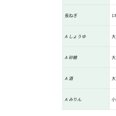
長ねぎ
1
A しょうゆ
大
A 砂糖
大
A 酒
大
A みりん
小