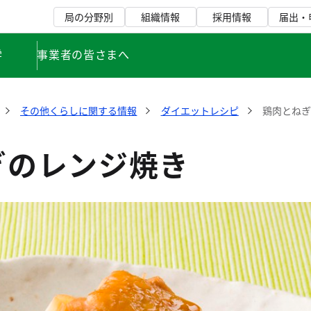
局の分野別
組織情報
採用情報
届出・
学
事業者の皆さまへ
その他くらしに関する情報
ダイエットレシピ
鶏肉とね
ぎのレンジ焼き