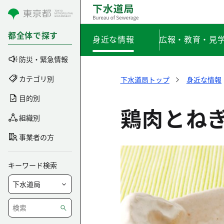
コンテンツにスキップ
都全体で探す
身近な情報
広報・教育・見
防災・緊急情報
カテゴリ別
下水道局トップ
身近な情報
目的別
鶏肉とね
組織別
事業者の方
キーワード検索