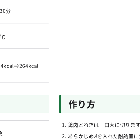
30分
4g
84kcal⇒264kcal
作り方
鶏肉とねぎは一口大に切りま
枚
あらかじめ
A
を入れた耐熱皿に