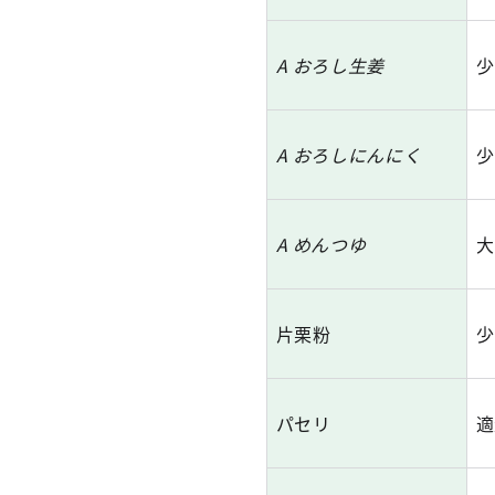
A おろし生姜
少
A おろしにんにく
少
A めんつゆ
大
片栗粉
少
パセリ
適