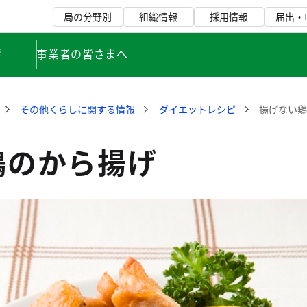
局の分野別
組織情報
採用情報
届出・
学
事業者の皆さまへ
その他くらしに関する情報
ダイエットレシピ
揚げない
鶏のから揚げ