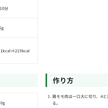
10分
6g
11kcal⇒219kcal
作り方
鶏モモ肉は一口大に切り、
A
と
00g
る。