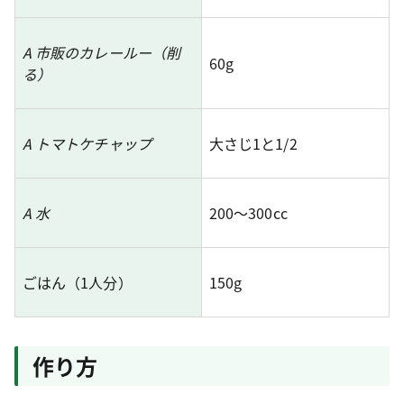
A 市販のカレールー（削
60g
る）
A トマトケチャップ
大さじ1と1/2
A 水
200～300cc
ごはん（1人分）
150g
作り方