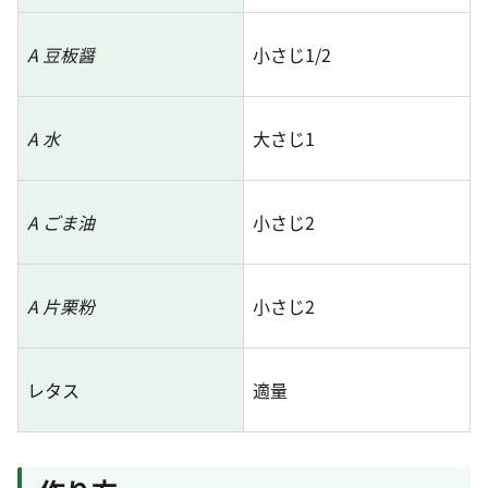
A 豆板醤
小さじ1/2
A 水
大さじ1
A ごま油
小さじ2
A 片栗粉
小さじ2
レタス
適量