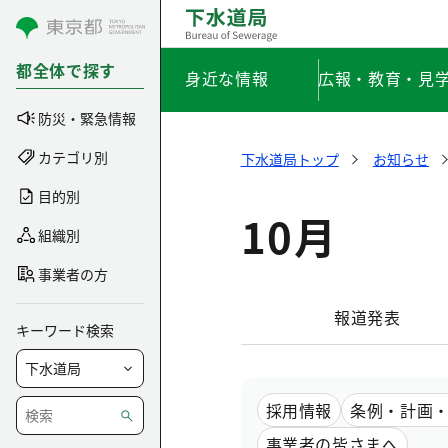
コンテンツにスキップ
都全体で探す
身近な情報
広報・教育・見
防災・緊急情報
カテゴリ別
下水道局トップ
お知らせ
目的別
10月
組織別
事業者の方
報道発表
キーワード検索
採用情報
条例・計画
事業者の皆さまへ