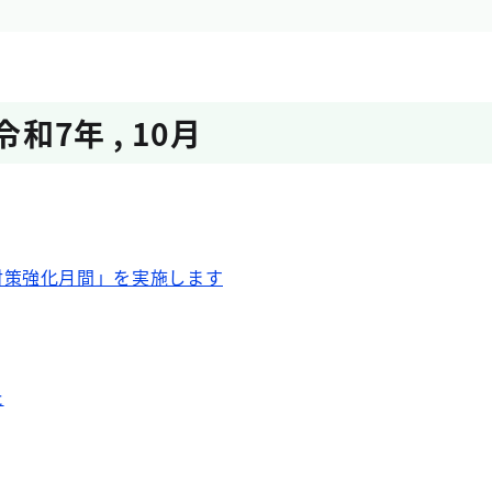
令和7年
,
10月
対策強化月間」を実施します
た