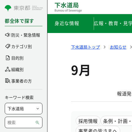
コンテンツにスキップ
都全体で探す
身近な情報
広報・教育・見
防災・緊急情報
カテゴリ別
下水道局トップ
お知らせ
目的別
9月
組織別
事業者の方
報道発
キーワード検索
採用情報
条例・計画
事業者の皆さまへ