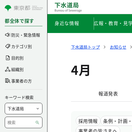
コンテンツにスキップ
都全体で探す
身近な情報
広報・教育・見
防災・緊急情報
カテゴリ別
下水道局トップ
お知らせ
目的別
4月
組織別
事業者の方
報道発表
キーワード検索
採用情報
条例・計画
事業者の皆さまへ