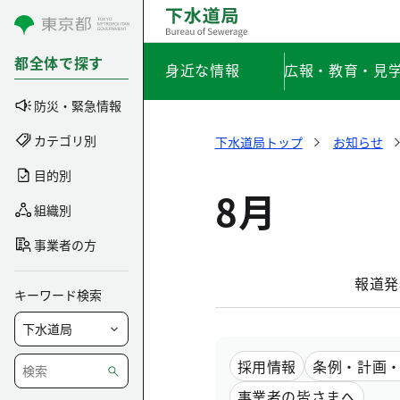
コンテンツにスキップ
都全体で探す
身近な情報
広報・教育・見
防災・緊急情報
カテゴリ別
下水道局トップ
お知らせ
目的別
8月
組織別
事業者の方
報道発
キーワード検索
採用情報
条例・計画
事業者の皆さまへ