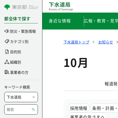
コンテンツにスキップ
都全体で探す
身近な情報
広報・教育・見
防災・緊急情報
カテゴリ別
下水道局トップ
お知らせ
目的別
10月
組織別
事業者の方
報道発
キーワード検索
採用情報
条例・計画
事業者の皆さまへ