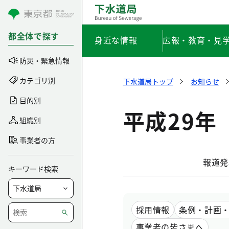
コンテンツにスキップ
都全体で探す
身近な情報
広報・教育・見
防災・緊急情報
カテゴリ別
下水道局トップ
お知らせ
目的別
平成29年
組織別
事業者の方
報道発
キーワード検索
採用情報
条例・計画
事業者の皆さまへ