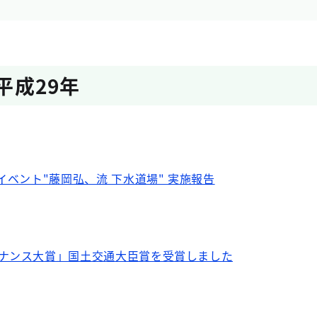
平成29年
イベント"藤岡弘、流 下水道場" 実施報告
テナンス大賞」国土交通大臣賞を受賞しました