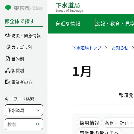
コンテンツにスキップ
都全体で探す
身近な情報
広報・教育・見
防災・緊急情報
カテゴリ別
下水道局トップ
お知らせ
目的別
1月
組織別
事業者の方
報道発
キーワード検索
採用情報
条例・計画
事業者の皆さまへ