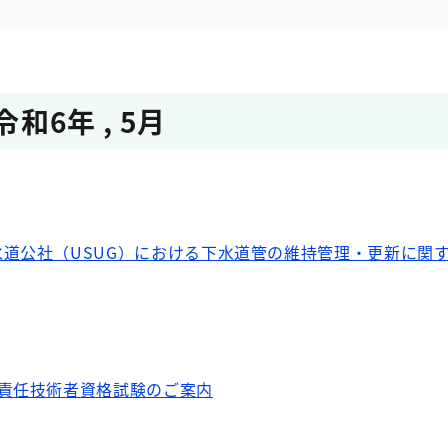
令和6年
,
5月
道公社（USUG）における下水道管の維持管理・更新に関
事責任技術者資格試験のご案内