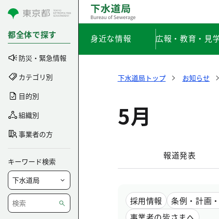
コンテンツにスキップ
都全体で探す
身近な情報
広報・教育・見
防災・緊急情報
カテゴリ別
下水道局トップ
お知らせ
目的別
5月
組織別
事業者の方
報道発表
キーワード検索
採用情報
条例・計画
事業者の皆さまへ