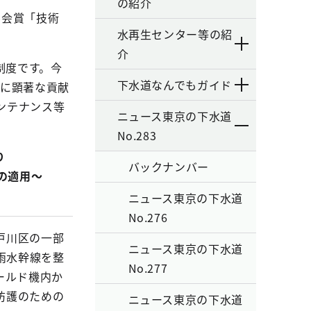
の紹介
学会賞「技術
水再生センター等の紹
介
制度です。今
下水道なんでもガイド
展に顕著な貢献
ンテナンス等
ニュース東京の下水道
No.283
り
バックナンバー
の適用～
ニュース東京の下水道
No.276
戸川区の一部
ニュース東京の下水道
雨水幹線を整
No.277
ールド機内か
防護のための
ニュース東京の下水道