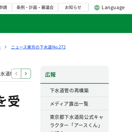
Language
申請
条例・計画・審議会
お知らせ
ー
ニュース東京の下水道No.272
道No.267
ニュース東京の下水道No.270
ニュース東
広報
下水道管の再構築
を受
メディア露出一覧
東京都下水道局公式キャ
ラクター「アースくん」