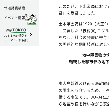
このたび、下水道局におけ
報道発表検索
賞」を受賞しました。
イベント情報
土木学会賞は1920（大正
回受賞した「技術賞｣Ｉグ
おすすめの情報を
をなし、社会の発展に寄与
テーマごとに発信
の画期的な個別技術に対し
地中障害物の
輻輳した都市部の地下
東大島幹線及び南大島幹線
の雨水を収容するため、小松
備する事業です。DO-Je
ら地盤改良を行いながら安