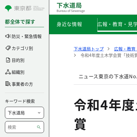
コンテンツにスキップ
都全体で探す
身近な情報
広報・教育・見
防災・緊急情報
カテゴリ別
下水道局トップ
広報・教育
令和4年度土木学会賞「技術
目的別
組織別
ニュース東京の下水道No.
事業者の方
令和4年
キーワード検索
賞