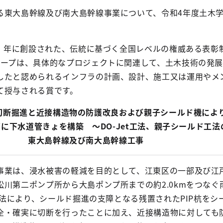
る東大島幹線及び南大島幹線事業について、令和4年度土木
9）年に創設された、伝統に基づく全国レベルの権威ある表彰
ループは、具体的なプロジェクトに関連して、土木技術の発
したと認められるインフラの計画、設計、施工又は運用やメ
て授与される賞です。
切断掘進と近接構造物の防護改良および親子シールド機によ
に下水道管きょを構築 ～DO-Jet工法、親子シールド工法
東大島幹線及び南大島幹線工事
事業は、浸水被害の軽減を目的として、江東区の一部及び江
川第二ポンプ所から大島ポンプ所までの約2.0kmをつなぐ
t工法により、シールド掘進の支障となる残置されたPIP杭をシ
全・確実に切断を行ったことに加え、近接構造物に対しても