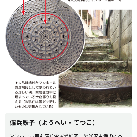
傭兵鉄子（ようへい・てつこ）
マンホール蓋＆腐食金属愛好家。愛好家主催のイベ