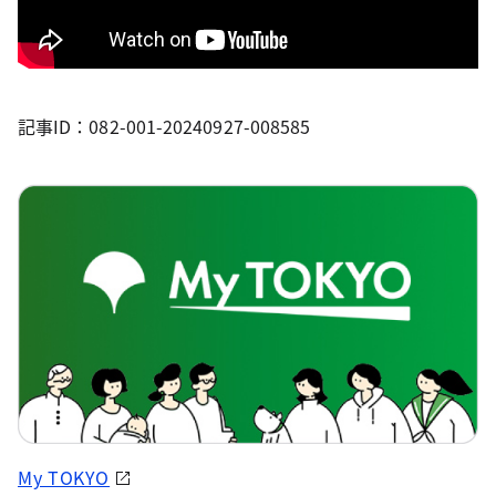
記事ID：082-001-20240927-008585
My TOKYO