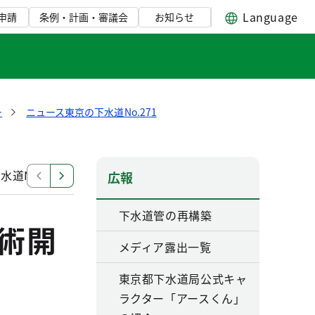
Language
申請
条例・計画・審議会
お知らせ
ー
ニュース東京の下水道No.271
道No.267
ニュース東京の下水道No.270
ニュース東
広報
下水道管の再構築
術開
メディア露出一覧
東京都下水道局公式キャ
ラクター「アースくん」