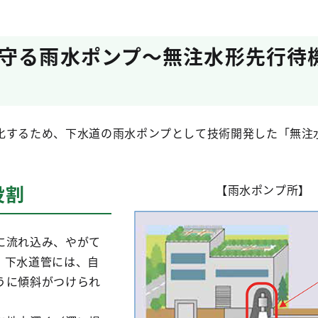
守る雨水ポンプ～無注水形先行待
化するため、下水道の雨水ポンプとして技術開発した「無注
役割
【雨水ポンプ所】
に流れ込み、やがて
。下水道管には、自
うに傾斜がつけられ