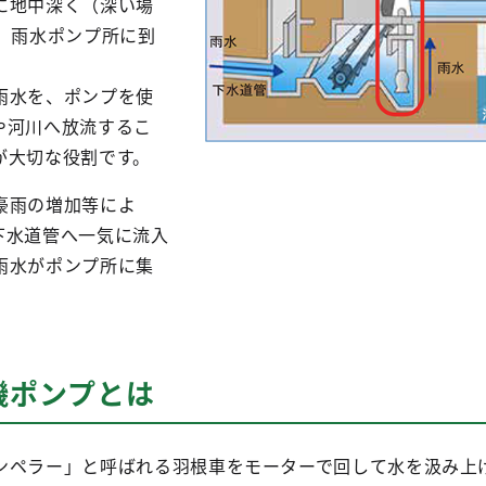
に地中深く（深い場
、雨水ポンプ所に到
雨水を、ポンプを使
や河川へ放流するこ
が大切な役割です。
豪雨の増加等によ
下水道管へ一気に流入
雨水がポンプ所に集
機ポンプとは
ンペラー」と呼ばれる羽根車をモーターで回して水を汲み上