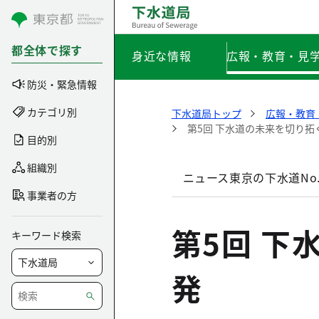
コンテンツにスキップ
都全体で探す
身近な情報
広報・教育・見
防災・緊急情報
カテゴリ別
下水道局トップ
広報・教育
第5回 下水道の未来を切り拓
目的別
組織別
ニュース東京の下水道No.
事業者の方
第5回 下
キーワード検索
発