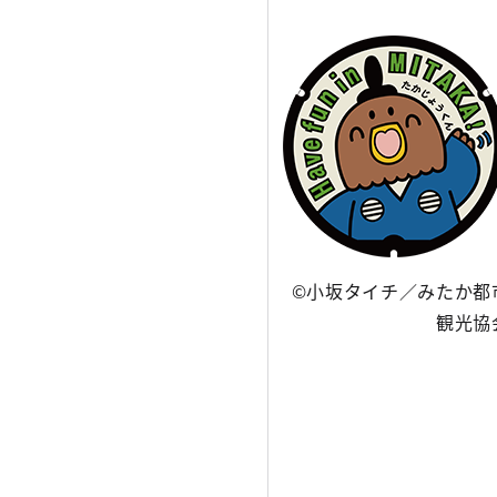
©小坂タイチ／みたか都
観光協