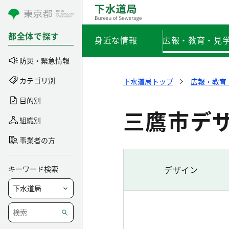
コンテンツにスキップ
都全体で探す
身近な情報
広報・教育・見
防災・緊急情報
カテゴリ別
下水道局トップ
広報・教育
目的別
三鷹市デ
組織別
事業者の方
キーワード検索
デザイン