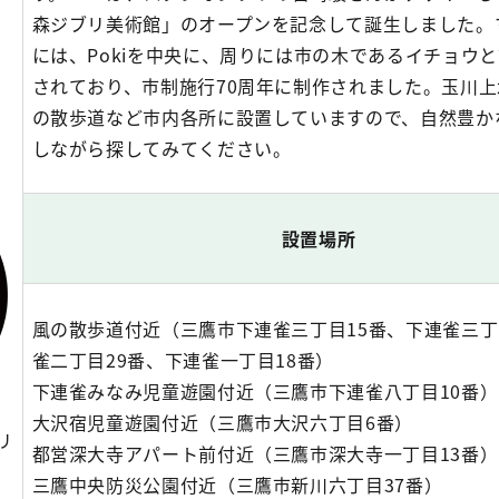
森ジブリ美術館」のオープンを記念して誕生しました。
には、Pokiを中央に、周りには市の木であるイチョウ
されており、市制施行70周年に制作されました。玉川
の散歩道など市内各所に設置していますので、自然豊か
しながら探してみてください。
設置場所
風の散歩道付近（三鷹市下連雀三丁目15番、下連雀三丁
雀二丁目29番、下連雀一丁目18番）
下連雀みなみ児童遊園付近（三鷹市下連雀八丁目10番）
大沢宿児童遊園付近（三鷹市大沢六丁目6番）
リ
都営深大寺アパート前付近（三鷹市深大寺一丁目13番）
三鷹中央防災公園付近（三鷹市新川六丁目37番）