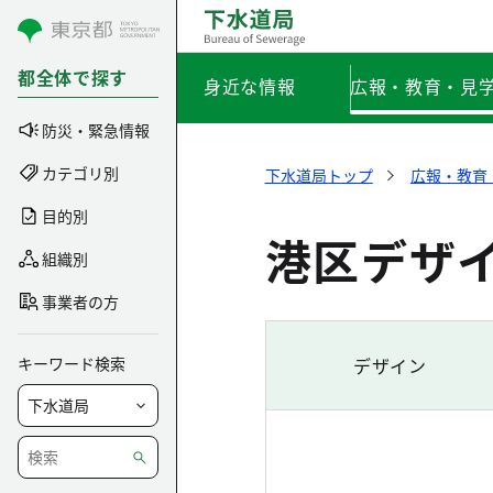
コンテンツにスキップ
都全体で探す
身近な情報
広報・教育・見
防災・緊急情報
カテゴリ別
下水道局トップ
広報・教育
目的別
港区デザ
組織別
事業者の方
キーワード検索
デザイン