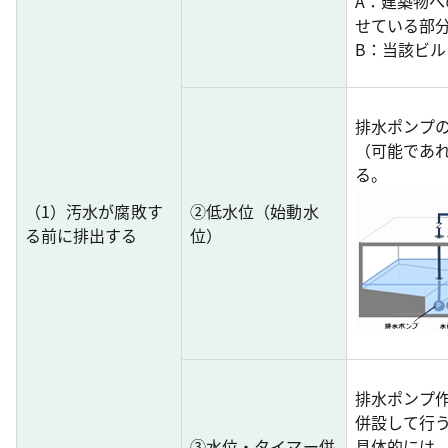
A：建築物
せている部
B：当該ビ
排水ポンプ
（可能であ
る。
（1）汚水が腐敗す
②低水位（始動水
る前に排出する
位）
排水ポンプ
併設して行
③水位・タイマー併
具体的には