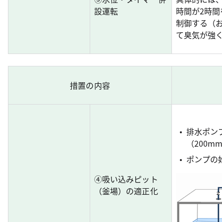
設運転
時間が2時
制御する（
て臭気が強
措置の内容
排水ポン
（200m
ポンプの
④吸い込みピット
（釜場）の適正化