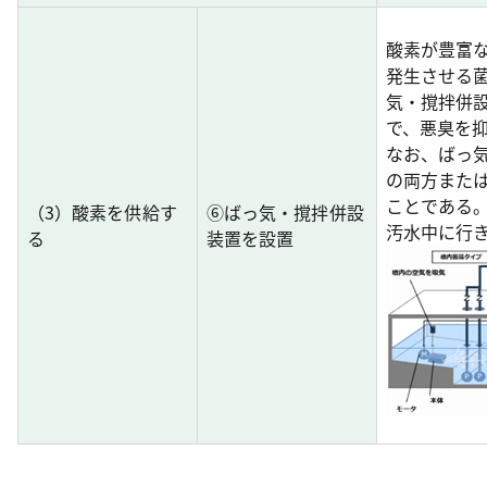
酸素が豊富
発生させる
気・撹拌併
で、悪臭を
なお、ばっ
の両方また
ことである
（3）酸素を供給す
⑥ばっ気・撹拌併設
汚水中に行
る
装置を設置