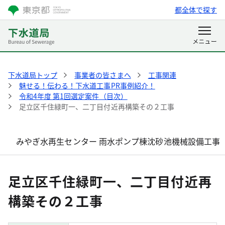
都全体で探す
下水道局トップ
事業者の皆さまへ
工事関連
魅せる！伝わる！下水道工事PR事例紹介！
令和4年度 第1回選定案件（目次）
足立区千住緑町一、二丁目付近再構築その２工事
みやぎ水再生センター 雨水ポンプ棟沈砂池機械設備工事
足立区千住緑町一、二丁目付近再
構築その２工事