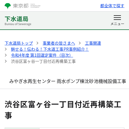
都全体で探す
下水道局トップ
事業者の皆さまへ
工事関連
魅せる！伝わる！下水道工事PR事例紹介！
令和4年度 第1回選定案件（目次）
渋谷区富ヶ谷一丁目付近再構築工事
みやぎ水再生センター 雨水ポンプ棟沈砂池機械設備工事
渋谷区富ヶ谷一丁目付近再構築工
事