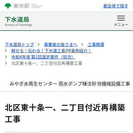
都全体で探す
下水道局トップ
事業者の皆さまへ
工事関連
魅せる！伝わる！下水道工事PR事例紹介！
令和4年度 第1回選定案件（目次）
北区東十条一、二丁目付近再構築工事
みやぎ水再生センター 雨水ポンプ棟沈砂池機械設備工事
北区東十条一、二丁目付近再構築
工事