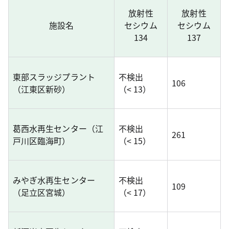
放射性
放射性
施設名
セシウム
セシウム
134
137
東部スラッジプラント
不検出
106
（江東区新砂）
（< 13）
葛西水再生センター（江
不検出
261
戸川区臨海町）
（< 15）
みやぎ水再生センター
不検出
109
（足立区宮城）
（< 17）