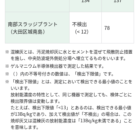
134
137
南部スラッジプラント
不検出
78
（大田区城南島）
（< 12）
混練灰とは、汚泥焼却灰に水とセメントを混ぜて飛散防止措置
を施し、中央防波堤外側処分場へ埋立てるものをいいます。
ゲルマニウム半導体検出器で測定した結果です。
（ ）内の不等号付きの数値は、「検出下限値」です。
「検出下限値」とは、測定において検出できる最小値のことを
いいます。
放射能濃度の特性として、同じ機器で測定しても、検体ごとに
検出限界値は変動します。
たとえば、検出下限値「<13」とあるのは、検出できる最小値
が13Bq/kgであり、加えて検出値が「不検出」の場合は、この
焼却灰又は混練灰の放射能濃度は「13Bq/kg未満である」こと
を意味します。