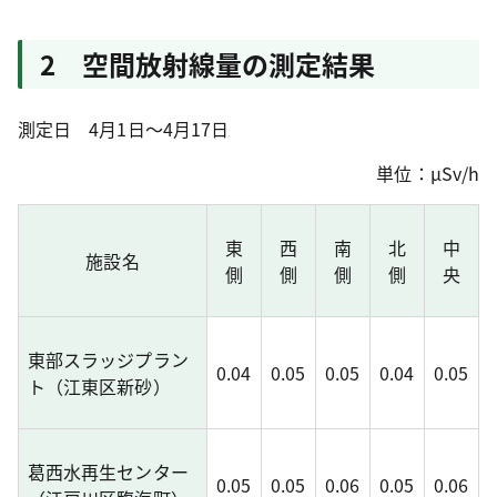
2 空間放射線量の測定結果
測定日 4月1日～4月17日
単位：μSv/h
東
西
南
北
中
施設名
側
側
側
側
央
東部スラッジプラン
0.04
0.05
0.05
0.04
0.05
ト（江東区新砂）
葛西水再生センター
0.05
0.05
0.06
0.05
0.06