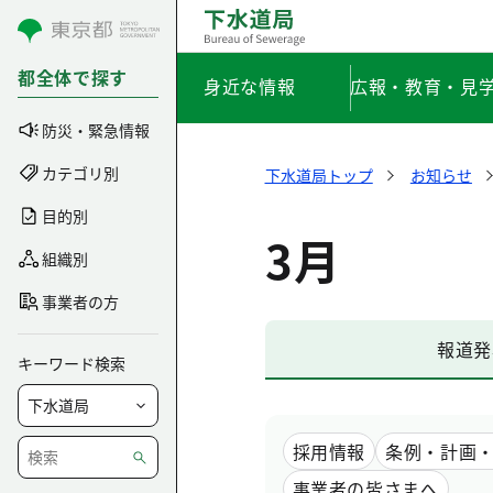
コンテンツにスキップ
都全体で探す
身近な情報
広報・教育・見
防災・緊急情報
カテゴリ別
下水道局トップ
お知らせ
目的別
3月
組織別
事業者の方
報道発
キーワード検索
採用情報
条例・計画
事業者の皆さまへ