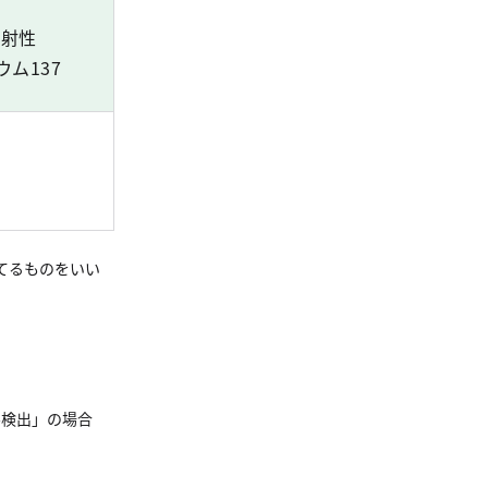
放射性
ウム137
てるものをいい
不検出」の場合