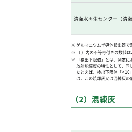
清瀬水再生センター（清
ゲルマニウム半導体検出器で
（ ）内の不等号付きの数値
「検出下限値」とは、測定に
放射能濃度の特性として、同
たとえば、検出下限値「< 1
は、この焼却灰又は混練灰の放
（2）混練灰