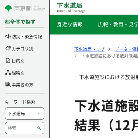
コンテンツにスキップ
都全体で探す
身近な情報
広報・教育・見
防災・緊急情報
カテゴリ別
下水道局トップ
データ・資
下水道施設における放射能濃度
目的別
組織別
下水道施設における放射能
事業者の方
下水道施
キーワード検索
結果（12