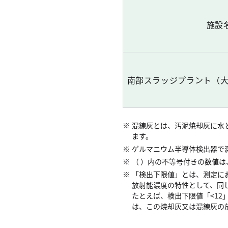
施設
南部スラッジプラント（
混練灰とは、汚泥焼却灰に水
ます。
ゲルマニウム半導体検出器で
（ ）内の不等号付きの数値
「検出下限値」とは、測定に
放射能濃度の特性として、同
たとえば、検出下限値「<12
は、この焼却灰又は混練灰の放