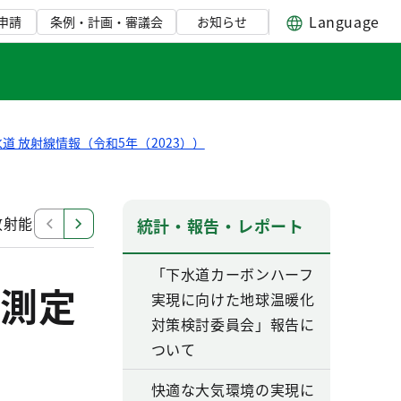
Language
申請
条例・計画・審議会
お知らせ
道 放射線情報（令和5年（2023））
射能濃度等測定結果（2月28日発表）
下水道施設におけ
統計・報告・レポート
「下水道カーボンハーフ
測定
実現に向けた地球温暖化
対策検討委員会」報告に
ついて
快適な大気環境の実現に