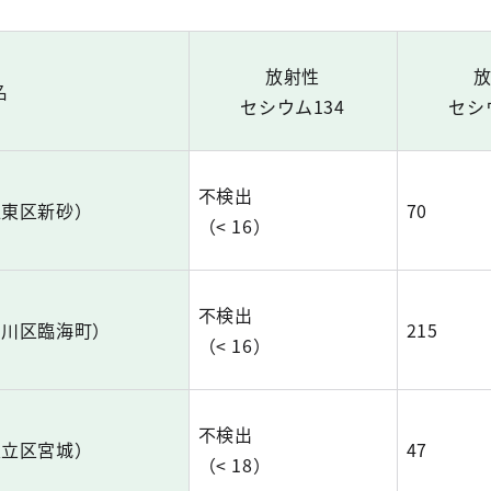
放射性
名
セシウム134
セシ
不検出
江東区新砂）
70
（< 16）
不検出
戸川区臨海町）
215
（< 16）
不検出
足立区宮城）
47
（< 18）