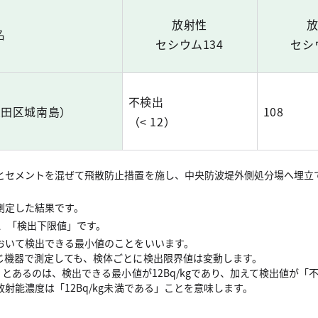
放射性
名
セシウム134
セシ
不検出
大田区城南島）
108
（< 12）
とセメントを混ぜて飛散防止措置を施し、中央防波堤外側処分場へ埋立
測定した結果です。
は、「検出下限値」です。
おいて検出できる最小値のことをいいます。
じ機器で測定しても、検体ごとに検出限界値は変動します。
」とあるのは、検出できる最小値が12Bq/kgであり、加えて検出値が「
射能濃度は「12Bq/kg未満である」ことを意味します。