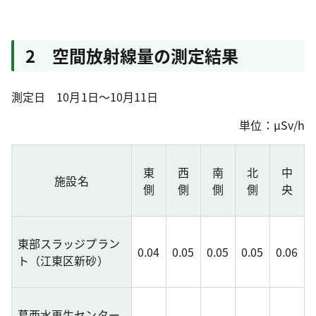
2 空間放射線量の測定結果
測定日 10月1日～10月11日
単位：μSv/h
東
西
南
北
中
施設名
側
側
側
側
央
東部スラッジプラン
0.04
0.05
0.05
0.05
0.06
ト（江東区新砂）
葛西水再生センター