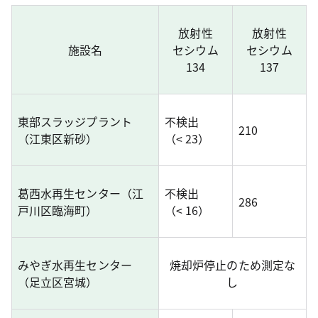
放射性
放射性
施設名
セシウム
セシウム
134
137
東部スラッジプラント
不検出
210
（江東区新砂）
（< 23）
葛西水再生センター（江
不検出
286
戸川区臨海町）
（< 16）
みやぎ水再生センター
焼却炉停止のため測定な
（足立区宮城）
し