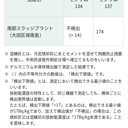
134
137
南部スラッジプラント
不検出
174
（大田区城南島）
（< 14）
混練灰とは、汚泥焼却灰に水とセメントを混ぜて飛散防止措置
を施し、中央防波堤外側処分場へ埋立てるものをいいます。
ゲルマニウム半導体検出器で測定した結果です。
（ ）内の不等号付きの数値は、「検出下限値」です。
「検出下限値」とは、測定において検出できる最小値のことを
いいます。
放射能濃度の特性として、同じ機器で測定しても、検体ごとに
検出限界値は変動します。
たとえば、検出下限値「<17」とあるのは、検出できる最小値
が17Bq/kgであり、加えて検出値が「不検出」の場合は、この
焼却灰又は混練灰の放射能濃度は「17Bq/kg未満である」こと
を意味します。