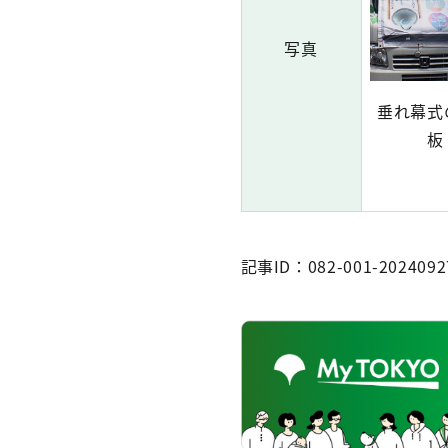
写真
垂れ幕式
板
記事ID：082-001-2024092