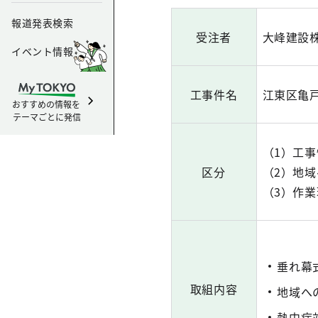
報道発表検索
受注者
大峰建設
イベント情報
工事件名
江東区亀
おすすめの情報を
テーマごとに発信
（1）工
区分
（2）地
（3）作
垂れ幕
取組内容
地域へ
熱中症