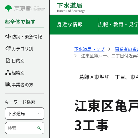
コンテンツにスキップ
都全体で探す
身近な情報
広報・教育・見
防災・緊急情報
カテゴリ別
下水道局トップ
事業者の皆
江東区亀戸一、二丁目付近再
目的別
組織別
葛飾区東堀切一丁目、東
事業者の方
江東区亀
キーワード検索
3工事