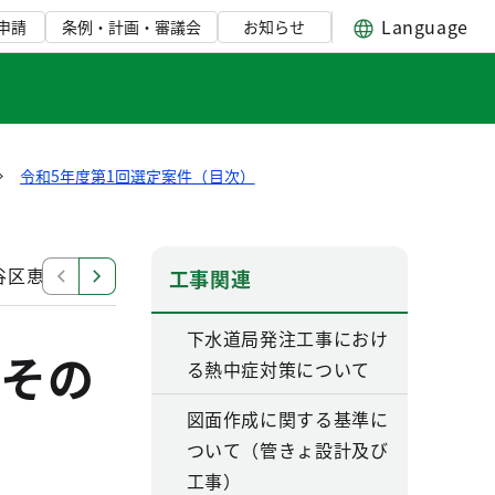
Language
申請
条例・計画・審議会
お知らせ
令和5年度第1回選定案件（目次）
谷区恵比寿一、三丁目付近再構築工事
江東ポンプ所江東
工事関連
下水道局発注工事におけ
その
る熱中症対策について
図面作成に関する基準に
ついて（管きょ設計及び
工事）