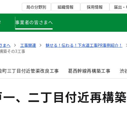
局の分野別
組織情報
採用情報
届出・
学
事業者の皆さまへ
さまへ
工事関連
魅せる！伝わる！下水道工事PR事例紹介！
構築その3工事
金町三丁目付近管渠改良工事
葛西幹線再構築工事
渋
戸一、二丁目付近再構築