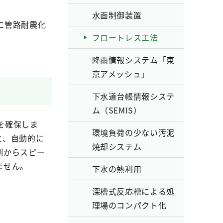
水面制御装置
に管路耐震化
フロートレス工法
降雨情報システム「東
京アメッシュ」
下水道台帳情報システ
ム（SEMIS）
を確保しま
環境負荷の少ない汚泥
と、自動的に
焼却システム
側からスピー
ません。
下水の熱利用
深槽式反応槽による処
理場のコンパクト化