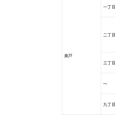
一丁
二丁
奥戸
三丁
～
九丁