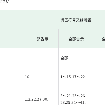
ださい。
街区符号又は地番
一部告示
全部告示
目
全部
目
16.
1～15.17～22.
3～21.23～26.
目
1.2.22.27.30.
28.29.31～41.