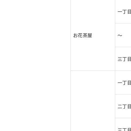
一丁
お花茶屋
～
三丁
一丁
二丁
三丁