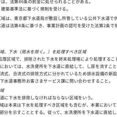
は、法第46条の罰金に処せられることがある。
、建築基準法に基づく規制を受ける。
区域は、東京都下水道局が敷設し所管している公共下水道で
水道は法第4条に基づき、事業計画の認可を受けた法第2条で
域、下水（雨水を除く。）を処理すべき区域
処理区域で、排除された下水を終末処理場により処理するこ
においては、水洗便所を下水道に直結して、し尿を流すこ
流式、合流式の排除方式に分かれているため排水設備の新
下水道事務所お客さまサービス課に問い合わせすること。
域
道に下水を排除しなければならない区域をいう。
域は本来は下水を処理すべき区域をも含むが、本書において
部分を示すこととする。従って、水洗便所を下水道に直結し