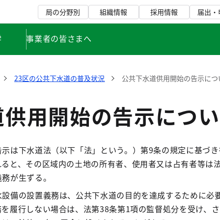
局の分野別
組織情報
採用情報
届出・
学
事業者の皆さまへ
23区の公共下水道の普及状況
公共下水道供用開始の告示につ
道供用開始の告示につい
告示は下水道法（以下「法」という。）第9条の規定に基づき
れると、その区域内の土地の所有者、使用者又は占有者等は法
義務が生ずる。
水設備の設置義務は、公共下水道の目的を達成するために必
を履行しない場合は、法第38条第1項の監督処分を受け、