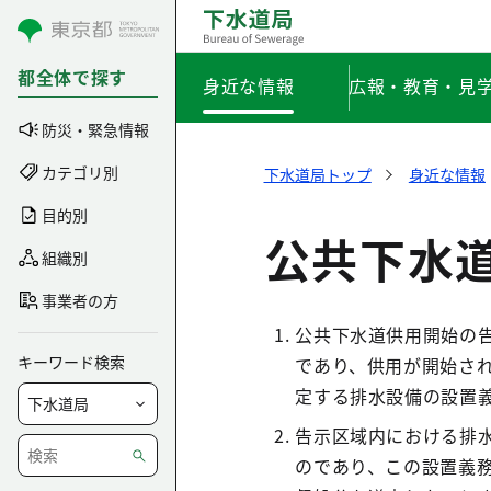
コンテンツにスキップ
都全体で探す
身近な情報
広報・教育・見
防災・緊急情報
カテゴリ別
下水道局トップ
身近な情報
目的別
公共下水
組織別
事業者の方
公共下水道供用開始の
キーワード検索
であり、供用が開始さ
定する排水設備の設置
告示区域内における排
のであり、この設置義務