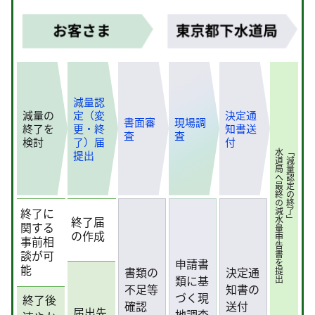
減量認
減量の
定（変
決定通
書面審
現場調
終了を
更・終
知書送
査
査
検討
了）届
付
水道局へ最終の減水量申告書を提出
「減量認定の終了」
提出
終了に
終了届
関する
の作成
事前相
談が可
申請書
能
書類の
決定通
類に基
不足等
知書の
づく現
終了後
確認
送付
届出先
地調査