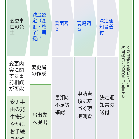
減量認
変更事
定（変
決定通
書面審
現場調
由の発
更・終
知書送
査
査
生
了）届
付
提出
次回提出分の減水量申告書から
変更内容を反映して申告
変更内
変更届
容に関
の作成
する事
前相談
が可能
申請書
書類の
決定通
類に基
変更事
不足等
知書の
づく現
由の発
確認
送付
届出先
地調査
生後速
へ提出
やかに
お手続
きが必