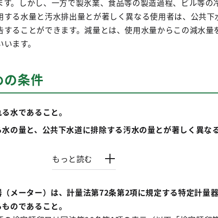
ます。しかし、一方で製氷業、食品等の製造過程、ビル等の
用する水量と汚水排出量とが著しく異なる使用者は、公共下
告することができます。減量とは、使用水量からこの減水量
いいます。
めの条件
れる水であること。
る水の量と、公共下水道に排除する汚水の量とが著しく異な
もっと読む
（メーター）は、計量法第72条第2項に規定する特定計量
るものであること。