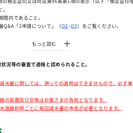
1項の検定証印又は同法第96条第1項の表示（以下「検定証印
と。
期間内であること。
量Q&A「2申請について」（
Q2
･
Q3
）をご覧ください。
もっと読む
設状況等の審査で適格と認められること。
減水量に関しては、遡っての適用はできませんので、必ず事
器の設置及び交換はお客さまの負担となります。
水道検針時ごとに毎回減水量の申告が必要となります。
合