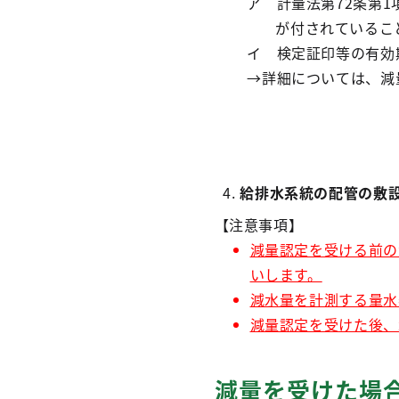
ア 計量法第72条第
が付されているこ
イ 検定証印等の有効
→詳細については、減
給排水系統の配管の敷
【注意事項】
減量認定を受ける前の
いします。
減水量を計測する量水
減量認定を受けた後、
減量を受けた場