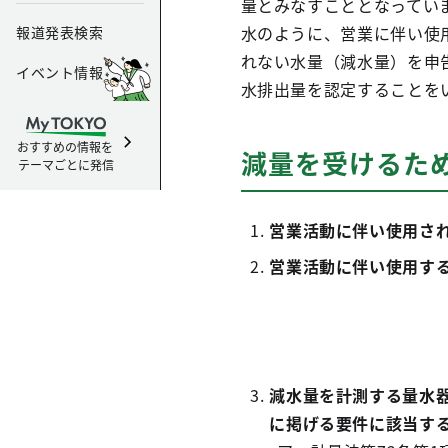
量とみなすこととなってい
水のように、営業に伴い使
報道発表検索
れない水量（減水量）を申
イベント情報
水排出量を認定することを
おすすめの情報を
減量を受けるた
テーマごとに発信
営業活動に伴い使用さ
営業活動に伴い使用す
減水量を計測する量水器
に掲げる要件に該当す