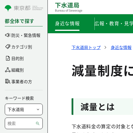
コンテンツにスキップ
都全体で探す
身近な情報
広報・教育・見
防災・緊急情報
カテゴリ別
下水道局トップ
身近な情報
目的別
減量制度
組織別
事業者の方
キーワード検索
減量とは
下水道料金の算定の対象と