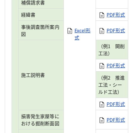
補償請求書
経緯書
PDF形式
事後調査箇所案内
Excel形
PDF形式
図
式
（例1 開削
工法）
PDF形式
施工説明書
（例2 推進
工法・シー
ルド工法）
PDF形式
損害発生家屋等に
PDF形式
おける掘削断面図