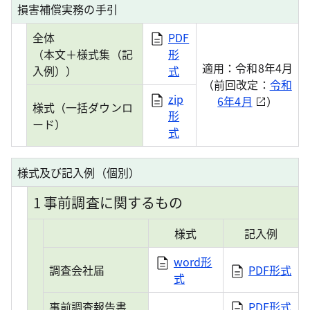
損害補償実務の手引
全体
PDF
（本文＋様式集（記
形
適用：令和8年4月
入例））
式
（前回改定：
令和
zip
6年4月
）
様式（一括ダウンロ
形
ード）
式
様式及び記入例（個別）
1 事前調査に関するもの
様式
記入例
word形
調査会社届
PDF形式
式
事前調査報告書
PDF形式