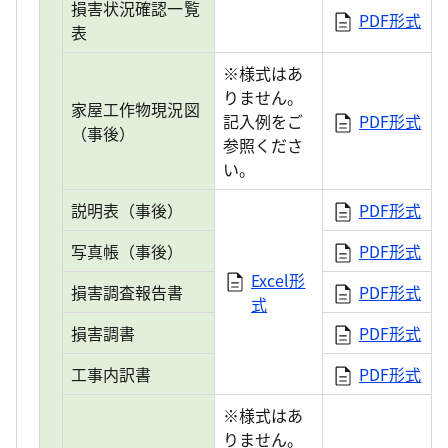
損害状況確認一覧
PDF形式
表
※様式はあ
りません。
家屋工作物現況図
記入例をご
PDF形式
（事後）
参照くださ
い。
説明表（事後）
PDF形式
写真帳（事後）
PDF形式
Excel形
損害調査報告書
PDF形式
式
損害調書
PDF形式
工事内訳書
PDF形式
※様式はあ
りません。