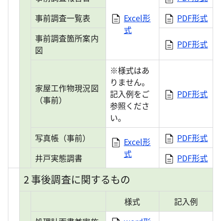
事前調査一覧表
Excel形
PDF形式
式
事前調査箇所案内
PDF形式
図
※様式はあ
りません。
家屋工作物現況図
記入例をご
PDF形式
（事前）
参照くださ
い。
写真帳（事前）
PDF形式
Excel形
式
井戸実態調書
PDF形式
2 事後調査に関するもの
様式
記入例