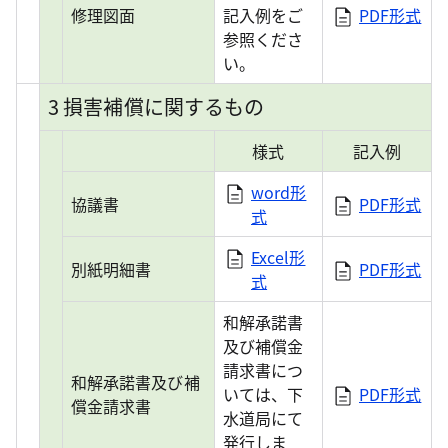
修理図面
記入例をご
PDF形式
参照くださ
い。
3 損害補償に関するもの
様式
記入例
word形
協議書
PDF形式
式
Excel形
別紙明細書
PDF形式
式
和解承諾書
及び補償金
請求書につ
和解承諾書及び補
いては、下
PDF形式
償金請求書
水道局にて
発行しま