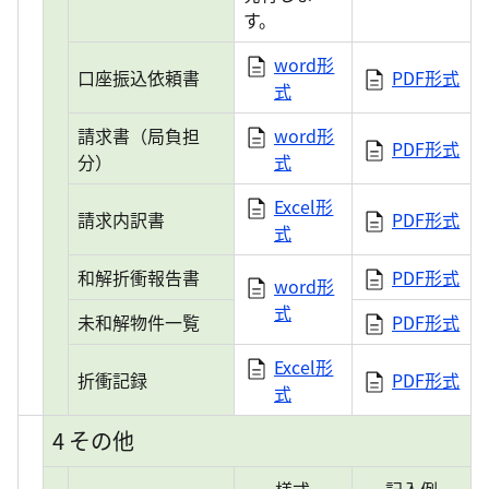
す。
word形
口座振込依頼書
PDF形式
式
請求書（局負担
word形
PDF形式
分）
式
Excel形
請求内訳書
PDF形式
式
和解折衝報告書
PDF形式
word形
式
未和解物件一覧
PDF形式
Excel形
折衝記録
PDF形式
式
4 その他